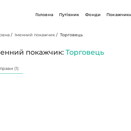
Головна
Путівник
Фонди
Покажчик
овна
/
Іменний покажчик
/
Торговець
менний покажчик:
Торговець
прави (1)