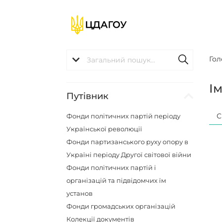
Гол
І
Путівник
С
Фонди політичних партій періоду
Української революції
Фонди партизанського руху опору в
Україні періоду Другої світової війни
Фонди політичних партій і
організацій та підвідомчих їм
установ
Фонди громадських організацій
Колекції документів