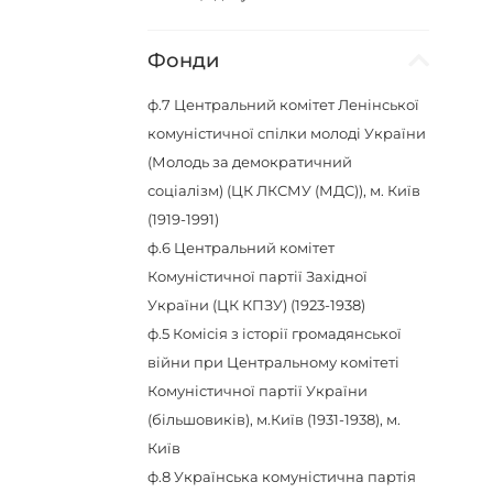
Фонди
ф.7
Центральний комітет Ленінської
комуністичної спілки молоді України
(Молодь за демократичний
соціалізм) (ЦК ЛКСМУ (МДС)), м. Київ
(1919-1991)
ф.6
Центральний комітет
Комуністичної партії Західної
України (ЦК КПЗУ) (1923-1938)
ф.5
Комісія з історії громадянської
війни при Центральному комітеті
Комуністичної партії України
(більшовиків), м.Київ (1931-1938), м.
Київ
ф.8
Українська комуністична партія