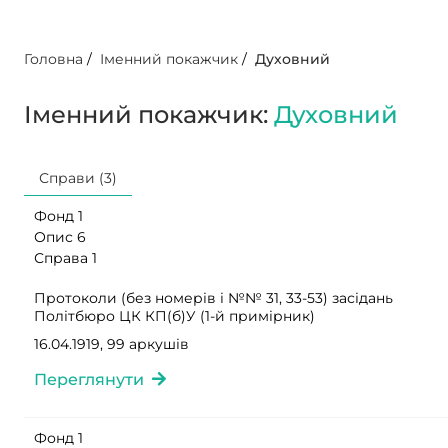
Головна
/
Іменний покажчик
/
Духовний
Іменний покажчик:
Духовний
Справи (3)
Фонд 1
Опис 6
Справа 1
Протоколи (без номерів і №№ 31, 33-53) засідань
Політбюро ЦК КП(б)У (1-й примірник)
16.04.1919, 99 аркушів
Переглянути
Фонд 1