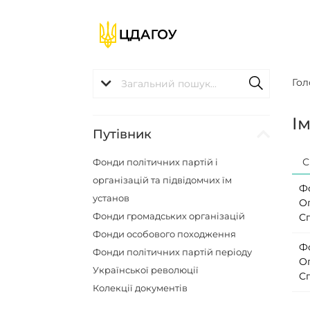
Гол
І
Путівник
С
Фонди політичних партій і
організацій та підвідомчих їм
Ф
установ
О
Фонди громадських організацій
С
Фонди особового походження
Ф
Фонди політичних партій періоду
О
Української революції
С
Колекції документів