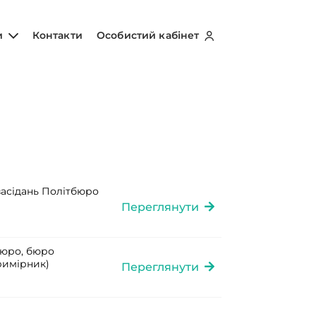
и
Контакти
Особистий кабінет
 засідань Політбюро
Переглянути
бюро, бюро
примірник)
Переглянути