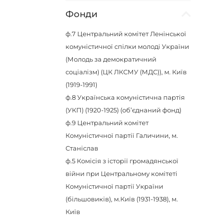
Фонди
ф.7
Центральний комітет Ленінської
комуністичної спілки молоді України
(Молодь за демократичний
соціалізм) (ЦК ЛКСМУ (МДС)), м. Київ
(1919-1991)
ф.8
Українська комуністична партія
(УКП) (1920-1925) (об’єднаний фонд)
ф.9
Центральний комітет
Комуністичної партії Галичини, м.
Станіслав
ф.5
Комісія з історії громадянської
війни при Центральному комітеті
Комуністичної партії України
(більшовиків), м.Київ (1931-1938), м.
Київ