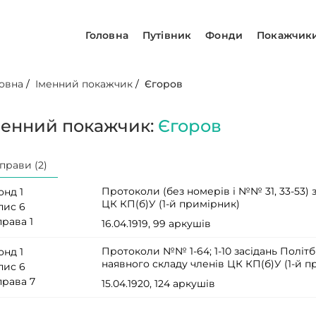
Головна
Путівник
Фонди
Покажчик
овна
/
Іменний покажчик
/
Єгоров
менний покажчик:
Єгоров
прави (2)
Протоколи (без номерів і №№ 31, 33-53)
онд 1
ЦК КП(б)У (1-й примірник)
пис 6
права 1
16.04.1919, 99 аркушів
Протоколи №№ 1-64; 1-10 засідань Політ
онд 1
наявного складу членів ЦК КП(б)У (1-й 
пис 6
права 7
15.04.1920, 124 аркушів