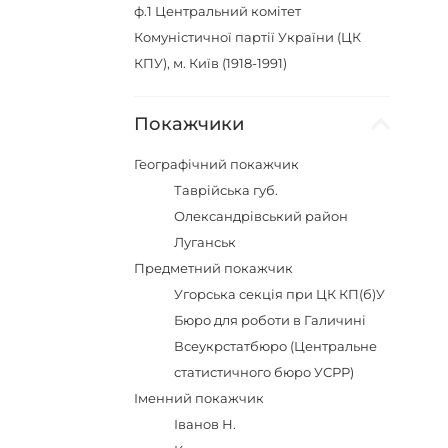
ф.1
Центральний комітет
Комуністичної партії України (ЦК
КПУ), м. Київ (1918-1991)
Покажчики
Географічний покажчик
Таврійська губ.
Олександрівський район
Луганськ
Предметний покажчик
Угорська секція при ЦК КП(б)У
Бюро для роботи в Галичині
Всеукрстатбюро (Центральне
статистичного бюро УСРР)
Іменний покажчик
Іванов Н.