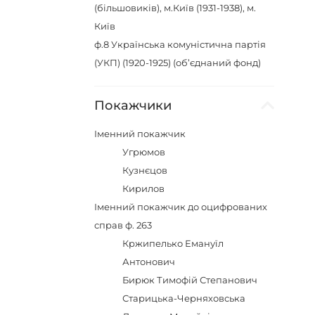
(більшовиків), м.Київ (1931-1938), м.
Київ
ф.8
Українська комуністична партія
(УКП) (1920-1925) (об’єднаний фонд)
Покажчики
Іменний покажчик
Угрюмов
Кузнєцов
Кирилов
Іменний покажчик до оцифрованих
справ ф. 263
Кржипелько Емануїл
Антонович
Бирюк Тимофій Степанович
Старицька-Черняховська