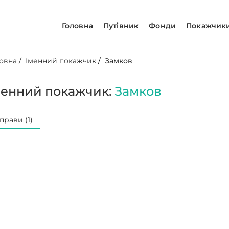
Головна
Путівник
Фонди
Покажчик
овна
/
Іменний покажчик
/
Замков
менний покажчик:
Замков
прави (1)