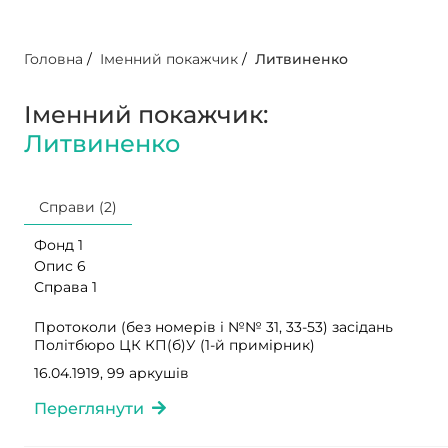
Головна
/
Іменний покажчик
/
Литвиненко
Іменний покажчик:
Литвиненко
Справи (2)
Фонд 1
Опис 6
Справа 1
Протоколи (без номерів і №№ 31, 33-53) засідань
Політбюро ЦК КП(б)У (1-й примірник)
16.04.1919, 99 аркушів
Переглянути