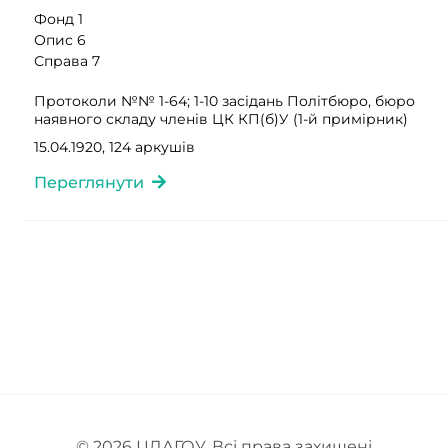
Фонд 1
Опис 6
Справа 7
Протоколи №№ 1-64; 1-10 засідань Політбюро, бюро
наявного складу членів ЦК КП(б)У (1-й примірник)
15.04.1920, 124 аркушів
Переглянути
© 2026
ЦДАГОУ
. Всі права захищені