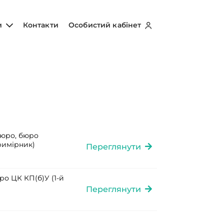
и
Контакти
Особистий кабінет
бюро, бюро
примірник)
Переглянути
ро ЦК КП(б)У (1-й
Переглянути