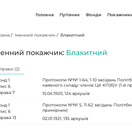
Головна
Путівник
Фонди
Покажчик
овна
/
Іменний покажчик
/
Блакитний
менний покажчик:
Блакитний
прави (2)
Протоколи №№ 1-64; 1-10 засідань Політ
онд 1
наявного складу членів ЦК КП(б)У (1-й 
пис 6
права 7
15.04.1920, 124 аркушів
Протоколи №№ 5, 11-62 засідань Політбю
онд 1
примірник)
пис 6
права 13
02.01.1921, 135 аркушів