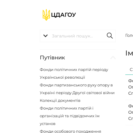
Гол
І
Путівник
С
Фонди політичних партій періоду
Української революції
Ф
Фонди партизанського руху опору в
О
Україні періоду Другої світової війни
С
Колекції документів
Ф
Фонди політичних партій і
О
організацій та підвідомчих їм
С
установ
Фонди особового походження