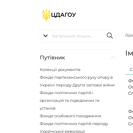
Гол
І
Путівник
С
Колекції документів
Фонди партизанського руху опору в
Ф
Україні періоду Другої світової війни
О
Фонди політичних партій і
С
організацій та підвідомчих їм
установ
Ф
Фонди особового походження
О
Фонди політичних партій періоду
С
Української революції