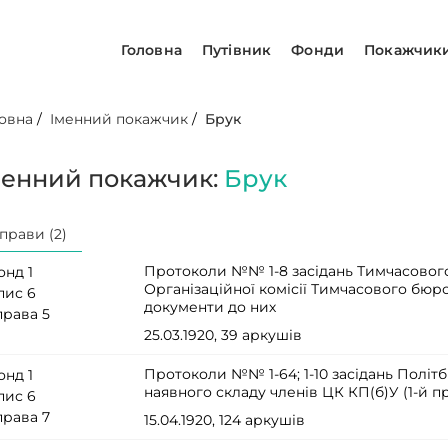
Головна
Путівник
Фонди
Покажчик
овна
/
Іменний покажчик
/
Брук
менний покажчик:
Брук
прави (2)
Протоколи №№ 1-8 засідань Тимчасовог
онд 1
Організаційної комісії Тимчасового бюр
пис 6
документи до них
права 5
25.03.1920, 39 аркушів
Протоколи №№ 1-64; 1-10 засідань Політ
онд 1
наявного складу членів ЦК КП(б)У (1-й 
пис 6
права 7
15.04.1920, 124 аркушів