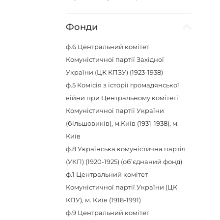
Фонди
ф.6
Центральний комітет
Комуністичної партії Західної
України (ЦК КПЗУ) (1923-1938)
ф.5
Комісія з історії громадянської
війни при Центральному комітеті
Комуністичної партії України
(більшовиків), м.Київ (1931-1938), м.
Київ
ф.8
Українська комуністична партія
(УКП) (1920-1925) (об’єднаний фонд)
ф.1
Центральний комітет
Комуністичної партії України (ЦК
КПУ), м. Київ (1918-1991)
ф.9
Центральний комітет