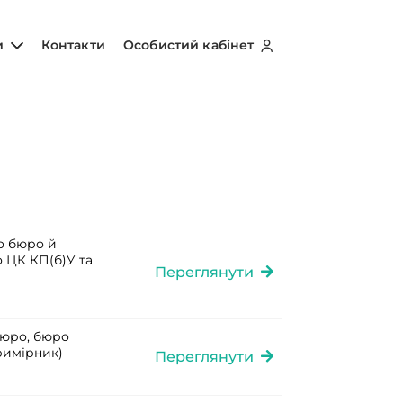
и
Контакти
Особистий кабінет
о бюро й
о ЦК КП(б)У та
Переглянути
бюро, бюро
примірник)
Переглянути