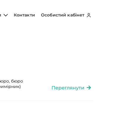
и
Контакти
Особистий кабінет
бюро, бюро
примірник)
Переглянути