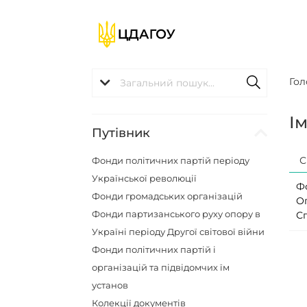
Гол
І
Путівник
С
Фонди політичних партій періоду
Української революції
Ф
Фонди громадських організацій
О
Фонди партизанського руху опору в
С
Україні періоду Другої світової війни
Фонди політичних партій і
організацій та підвідомчих їм
установ
Колекції документів