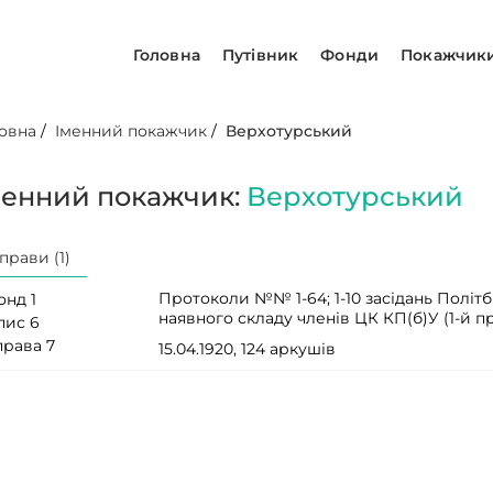
Головна
Путівник
Фонди
Покажчик
овна
/
Іменний покажчик
/
Верхотурський
менний покажчик:
Верхотурський
прави (1)
Протоколи №№ 1-64; 1-10 засідань Політ
онд 1
наявного складу членів ЦК КП(б)У (1-й 
пис 6
права 7
15.04.1920, 124 аркушів