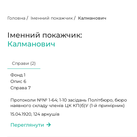
Головна
/
Іменний покажчик
/
Калманович
Іменний покажчик:
Калманович
Справи (2)
Фонд 1
Опис 6
Справа 7
Протоколи №№ 1-64; 1-10 засідань Політбюро, бюро
наявного складу членів ЦК КП(б)У (1-й примірник)
15.04.1920, 124 аркушів
Переглянути