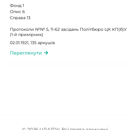
Фонд 1
Опис 6
Справа 13
Протоколи №№ 5, 11-62 засідань Політбюро ЦК КП(б)У
(1-й примірник)
02.01.1921, 135 аркушів
Переглянути
© 2026
ЦДАГОУ
. Всі права захищені