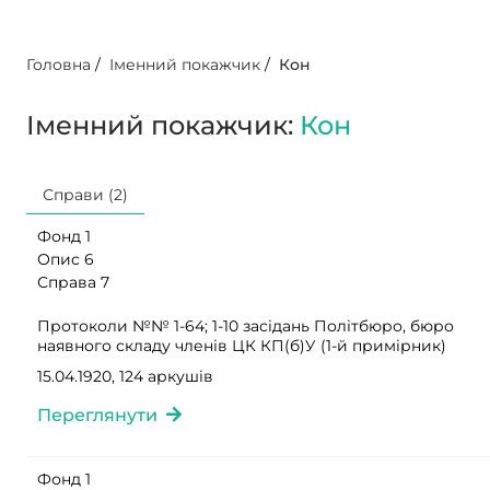
Головна
/
Іменний покажчик
/
Кон
Іменний покажчик:
Кон
Справи (2)
Фонд 1
Опис 6
Справа 7
Протоколи №№ 1-64; 1-10 засідань Політбюро, бюро
наявного складу членів ЦК КП(б)У (1-й примірник)
15.04.1920, 124 аркушів
Переглянути
Фонд 1