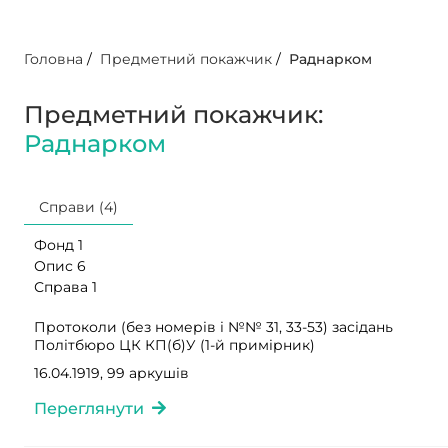
Головна
/
Предметний покажчик
/
Раднарком
Предметний покажчик:
Раднарком
Справи (4)
Фонд 1
Опис 6
Справа 1
Протоколи (без номерів і №№ 31, 33-53) засідань
Політбюро ЦК КП(б)У (1-й примірник)
16.04.1919, 99 аркушів
Переглянути