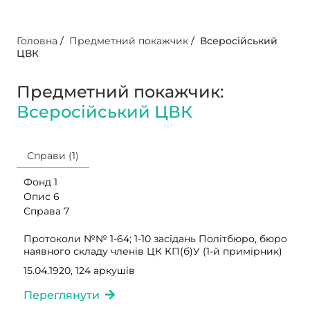
Головна
/
Предметний покажчик
/
Всеросійський
ЦВК
Предметний покажчик:
Всеросійський ЦВК
Справи (1)
Фонд 1
Опис 6
Справа 7
Протоколи №№ 1-64; 1-10 засідань Політбюро, бюро
наявного складу членів ЦК КП(б)У (1-й примірник)
15.04.1920, 124 аркушів
Переглянути