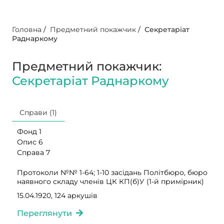
Головна
/
Предметний покажчик
/
Секретаріат
Раднаркому
Предметний покажчик:
Секретаріат Раднаркому
Справи (1)
Фонд 1
Опис 6
Справа 7
Протоколи №№ 1-64; 1-10 засідань Політбюро, бюро
наявного складу членів ЦК КП(б)У (1-й примірник)
15.04.1920, 124 аркушів
Переглянути