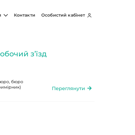
и
Контакти
Особистий кабінет
обочий з’їзд
бюро, бюро
примірник)
Переглянути