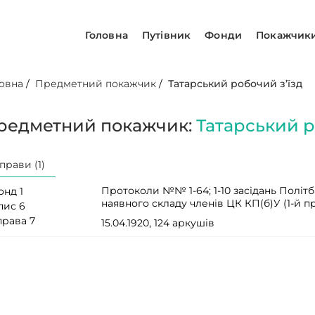
Головна
Путівник
Фонди
Покажчик
овна
/
Предметний покажчик
/
Татарський робочий з’їзд
редметний покажчик:
Татарський р
прави (1)
Протоколи №№ 1-64; 1-10 засідань Політ
онд 1
наявного складу членів ЦК КП(б)У (1-й 
пис 6
права 7
15.04.1920, 124 аркушів