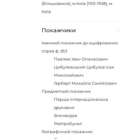
(більшовиків), м.Київ (1931-1938), м.
Київ
Покажчики
Іменний покажчик до оцифрованих
справ ф. 263
Павлюк Іван Опанасович
Цибулевський-Цибулєв Ісак
Миколайович
Герберт Михайло Самійлович
Предметний покажчик
Перша інтернаціональна
друкарня
Воєнвидав
Ревтрибунал
Географічний покажчик