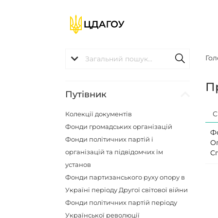
Гол
П
Путівник
С
Колекції документів
Фонди громадських організацій
Ф
Фонди політичних партій і
О
організацій та підвідомчих їм
С
установ
Фонди партизанського руху опору в
Україні періоду Другої світової війни
Фонди політичних партій періоду
Української революції