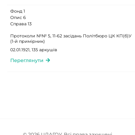
Фонд 1
Опис 6
Справа 13
Протоколи №№ 5, 11-62 засідань Політбюро ЦК КП(б)У
(1-й примірник)
02.01.1921, 135 аркушів
Переглянути
© 2026
ЦДАГОУ
. Всі права захищені