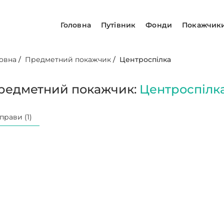
Головна
Путівник
Фонди
Покажчик
овна
/
Предметний покажчик
/
Центроспілка
редметний покажчик:
Центроспілк
прави (1)