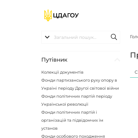
Гол
П
Путівник
С
Колекції документів
Фонди партизанського руху опору в
Україні періоду Другої світової війни
Фонди політичних партій періоду
Української революції
Фонди політичних партій і
організацій та підвідомчих їм
установ
Фонди особового походження