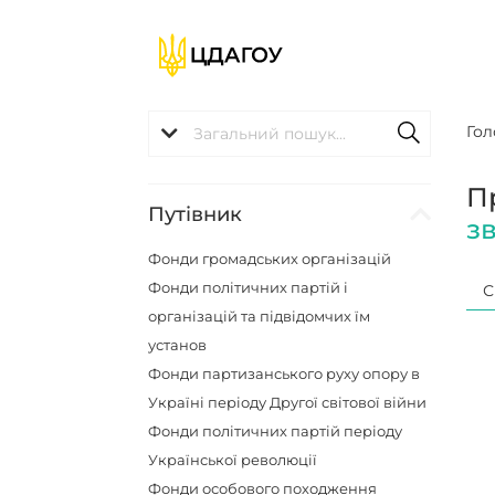
Гол
П
Путівник
з
Фонди громадських організацій
Фонди політичних партій і
С
організацій та підвідомчих їм
установ
Фонди партизанського руху опору в
Україні періоду Другої світової війни
Фонди політичних партій періоду
Української революції
Фонди особового походження