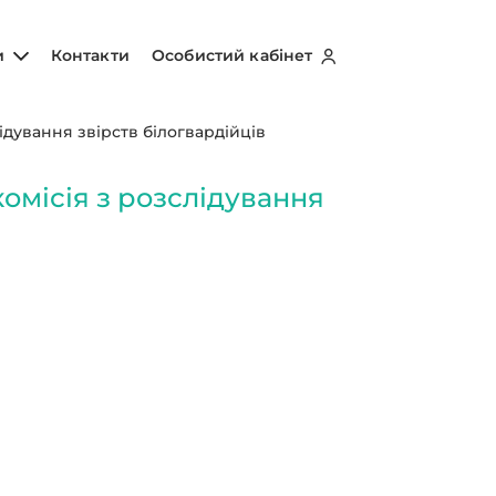
и
Контакти
Особистий кабінет
ідування звірств білогвардійців
омісія з розслідування