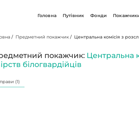
Головна
Путівник
Фонди
Покажчик
овна
/
Предметний покажчик
/
Центральна комісія з розсл
редметний покажчик:
Центральна к
вірств білогвардійців
прави (1)