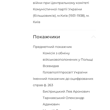
війни при Центральному комітеті
Комуністичної партії України
(більшовиків), м.Київ (1931-1938), м.
Київ
Покажчики
Предметний покажчик
Комісія з обміну
військовополонених у Польщі
Всевидав
Головполітпросвіт України
Іменний покажчик до оцифрованих
справ ф. 263
Бистрицький Лев Аронович
Тарнавський Олександр
Адамович