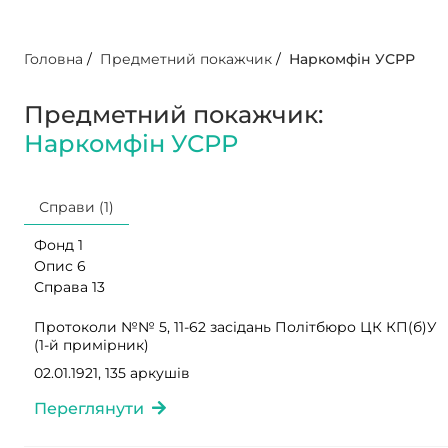
Головна
/
Предметний покажчик
/
Наркомфін УСРР
Предметний покажчик:
Наркомфін УСРР
Справи (1)
Фонд 1
Опис 6
Справа 13
Протоколи №№ 5, 11-62 засідань Політбюро ЦК КП(б)У
(1-й примірник)
02.01.1921, 135 аркушів
Переглянути