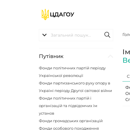
Гол
І
Путівник
В
Фонди політичних партій періоду
Української революції
С
Фонди партизанського руху опору в
Ф
Україні періоду Другої світової війни
О
Фонди політичних партій і
С
організацій та підвідомчих їм
установ
Фонди громадських організацій
Фонди особового походження