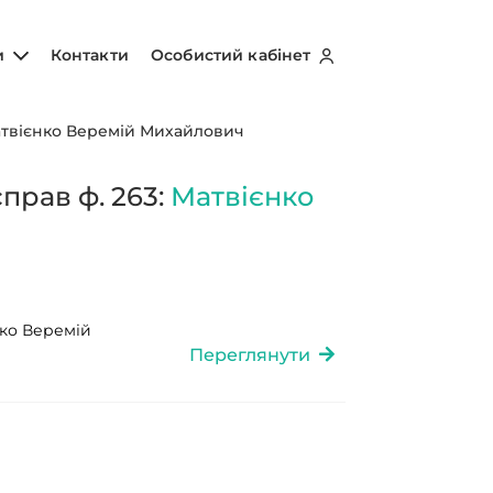
и
Контакти
Особистий кабінет
твієнко Веремій Михайлович
прав ф. 263:
Матвієнко
ко Веремій
Переглянути