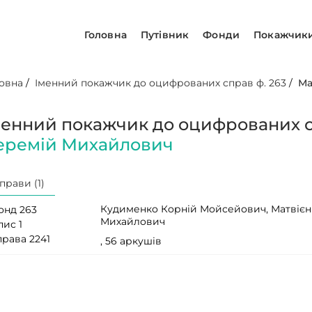
Головна
Путівник
Фонди
Покажчик
овна
/
Іменний покажчик до оцифрованих справ ф. 263
/
Ма
менний покажчик до оцифрованих с
еремій Михайлович
прави (1)
Кудименко Корній Мойсейович, Матвієн
онд 263
Михайлович
пис 1
права 2241
, 56 аркушів