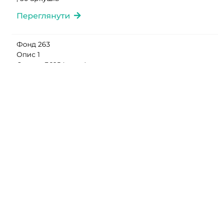
Переглянути
Фонд 263
Опис 1
Справа 36254 том 4
Бачинська Ганна (Аліна) Михайлівна
, 83 аркушів
Переглянути
Фонд 263
Опис 1
Справа 36254 том 10
Бачинський Семен Семенович, Бачинська Ганна
(Аліна) Михайлівна, Мельничук Богдан Миколайович,
Мельничук Микола Григорович
, 340 аркушів