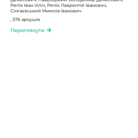
Репік Іван Ілліч, Репік Лаврентій Іванович,
Сінгаєвський Микола Іванович
, 576 аркушів
Переглянути
Фонд 263
Опис 1
Справа 36260 том 3
Ільницький Цезар Іванович, Адаменко Броніслав
Домінікович, Адаменко Броніслав Францович,
Адаменко Денис Францович, Адаменко Станіслав
Олександрович, Андрієнко Петро Іванович,
Андрієнко Станіслав Іванович, Верес Володимир
Романович, Глембоцький Мартин Болеславович,
Гурневич Петро Вікентійович, Навроцький Антон
Денисович, Навроцький Володимир Денисович,
Репік Іван Ілліч, Репік Лаврентій Іванович,
Сінгаєвський Микола Іванович
, 156 аркушів