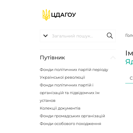
Гол
І
Путівник
Я
Фонди політичних партій періоду
Української революції
С
Фонди політичних партій і
організацій та підвідомчих їм
установ
Колекції документів
Фонди громадських організацій
Фонди особового походження