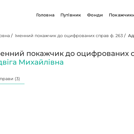
Головна
Путівник
Фонди
Покажчик
овна
/
Іменний покажчик до оцифрованих справ ф. 263
/
Ад
менний покажчик до оцифрованих с
двіга Михайлівна
прави (3)