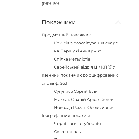
(1919-1991)
Покажчики
Предметний покажчик
Комісія з розслідування скарг
на Першу кінну армію
Спілка металістів
Єврейський відділ ЦК КП(б)У
Іменний покажчик до оцифрованих
справ ф. 263
Сугуняєв Сергій Ілліч
Махлак Овадій Аркадійович
Новосад Роман Олексійович
Географічний покажчик
Чернігівська губернія
Севастополь