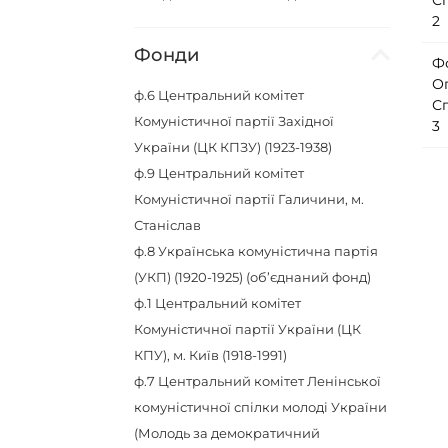
С
2
Фонди
Ф
О
ф.6
Центральний комітет
С
Комуністичної партії Західної
3
України (ЦК КПЗУ) (1923-1938)
ф.9
Центральний комітет
Комуністичної партії Галичини, м.
Станіслав
ф.8
Українська комуністична партія
(УКП) (1920-1925) (об’єднаний фонд)
ф.1
Центральний комітет
Комуністичної партії України (ЦК
КПУ), м. Київ (1918-1991)
ф.7
Центральний комітет Ленінської
комуністичної спілки молоді України
(Молодь за демократичний