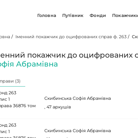
Головна
Путівник
Фонди
Покажчик
овна
/
Іменний покажчик до оцифрованих справ ф. 263
/
Ск
менний покажчик до оцифрованих с
офія Абрамівна
прави (3)
онд 263
Скибинська Софія Абрамівна
пис 1
права 36876 том
, 47 аркушів
онд 263
Скибинська Софія Абрамівна
пис 1