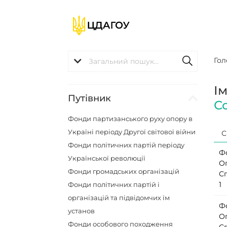
Гол
І
Путівник
С
Фонди партизанського руху опору в
Україні періоду Другої світової війни
С
Фонди політичних партій періоду
Ф
Української революції
О
Фонди громадських організацій
С
1
Фонди політичних партій і
організацій та підвідомчих їм
Ф
установ
О
Фонди особового походження