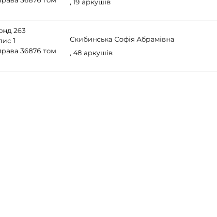
права 36876 том
, 19 аркушів
онд 263
Скибинська Софія Абрамівна
пис 1
права 36876 том
, 48 аркушів