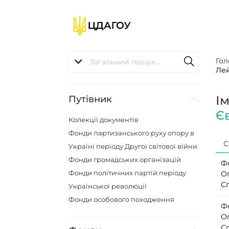
Гол
Лей
І
Путівник
Є
Колекції документів
Фонди партизанського руху опору в
С
Україні періоду Другої світової війни
Фонди громадських організацій
Ф
Фонди політичних партій періоду
О
Сп
Української революції
Фонди особового походження
Ф
О
Сп