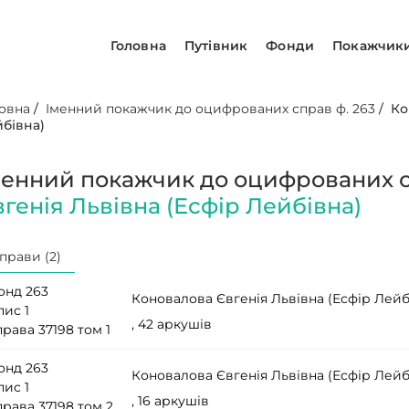
Головна
Путівник
Фонди
Покажчик
овна
/
Іменний покажчик до оцифрованих справ ф. 263
/
Ко
бівна)
менний покажчик до оцифрованих с
вгенія Львівна (Есфір Лейбівна)
прави (2)
онд 263
Коновалова Євгенія Львівна (Есфір Лейб
пис 1
, 42 аркушів
рава 37198 том 1
онд 263
Коновалова Євгенія Львівна (Есфір Лейб
пис 1
, 16 аркушів
рава 37198 том 2