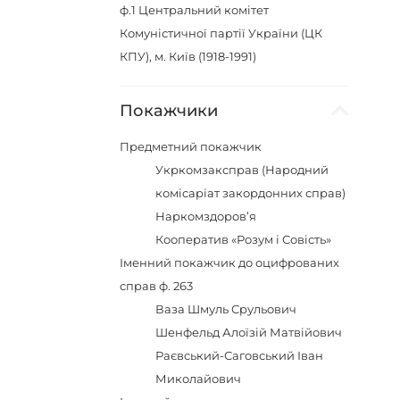
ф.1
Центральний комітет
Комуністичної партії України (ЦК
КПУ), м. Київ (1918-1991)
Покажчики
Предметний покажчик
Укркомзаксправ (Народний
комісаріат закордонних справ)
Наркомздоров’я
Кооператив «Розум і Совість»
Іменний покажчик до оцифрованих
справ ф. 263
Ваза Шмуль Срульович
Шенфельд Алоїзій Матвійович
Раєвський-Саговський Іван
Миколайович