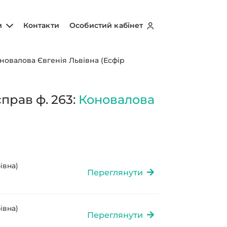
и
Контакти
Особистий кабінет
новалова Євгенія Львівна (Есфір
прав ф. 263:
Коновалова
івна)
Переглянути
івна)
Переглянути