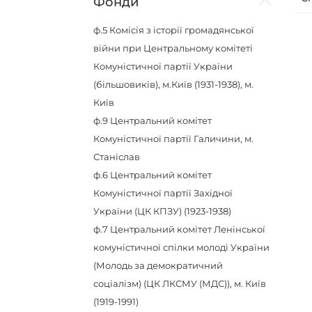
Фонди
ф.5
Комісія з історії громадянської
війни при Центральному комітеті
Комуністичної партії України
(більшовиків), м.Київ (1931-1938), м.
Київ
ф.9
Центральний комітет
Комуністичної партії Галичини, м.
Станіслав
ф.6
Центральний комітет
Комуністичної партії Західної
України (ЦК КПЗУ) (1923-1938)
ф.7
Центральний комітет Ленінської
комуністичної спілки молоді України
(Молодь за демократичний
соціалізм) (ЦК ЛКСМУ (МДС)), м. Київ
(1919-1991)