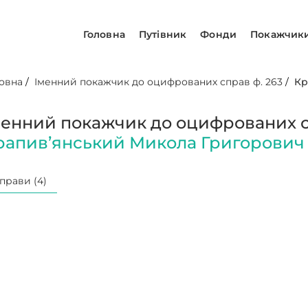
Головна
Путівник
Фонди
Покажчик
овна
/
Іменний покажчик до оцифрованих справ ф. 263
/
Кр
менний покажчик до оцифрованих сп
рапив’янський Микола Григорович
прави (4)