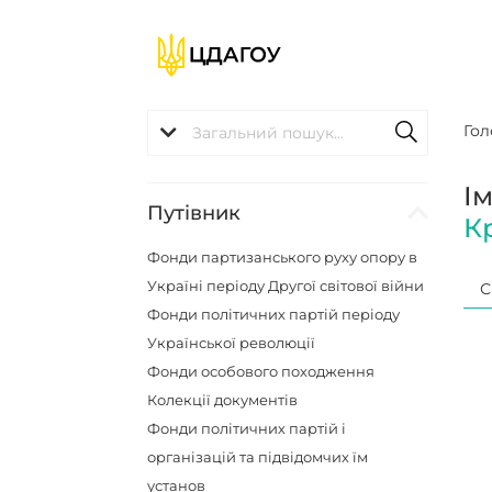
Гол
І
Путівник
К
Фонди партизанського руху опору в
Україні періоду Другої світової війни
С
Фонди політичних партій періоду
Української революції
Фонди особового походження
Колекції документів
Фонди політичних партій і
організацій та підвідомчих їм
установ