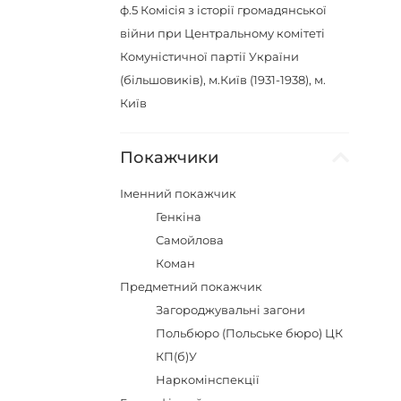
ф.5
Комісія з історії громадянської
війни при Центральному комітеті
Комуністичної партії України
(більшовиків), м.Київ (1931-1938), м.
Київ
Покажчики
Іменний покажчик
Генкіна
Самойлова
Коман
Предметний покажчик
Загороджувальні загони
Польбюро (Польське бюро) ЦК
КП(б)У
Наркомінспекції