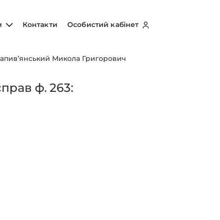
и
Контакти
Особистий кабінет
апив’янський Микола Григорович
рав ф. 263: