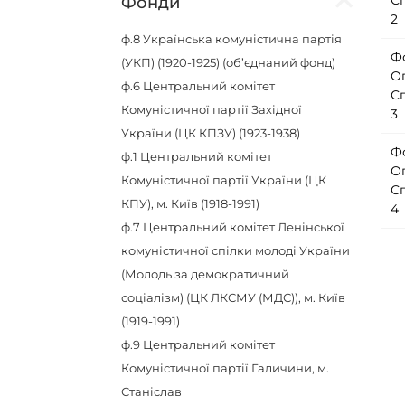
С
Фонди
2
ф.8
Українська комуністична партія
Ф
(УКП) (1920-1925) (об’єднаний фонд)
О
ф.6
Центральний комітет
С
Комуністичної партії Західної
3
України (ЦК КПЗУ) (1923-1938)
Ф
ф.1
Центральний комітет
О
Комуністичної партії України (ЦК
С
КПУ), м. Київ (1918-1991)
4
ф.7
Центральний комітет Ленінської
комуністичної спілки молоді України
(Молодь за демократичний
соціалізм) (ЦК ЛКСМУ (МДС)), м. Київ
(1919-1991)
ф.9
Центральний комітет
Комуністичної партії Галичини, м.
Станіслав