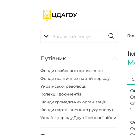
Гол
І
Путівник
М
Фонди особового походження
Фонди політичних партій періоду
С
Української революції
Ф
Колекції документів
О
Фонди громадських організацій
С
1
Фонди партизанського руху опору в
Україні періоду Другої світової війни
Ф
О