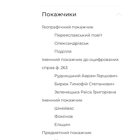
Покажчики
Географічний покажчик
Переяславський повіт
Олександрівськ
Поділля
Іменний покажчик до оцифрованих
справ ф. 263
Рудницький Аврам Гершович
Бирюк Тимофій Степанович
Зеленецька Раїса Григорівна
Іменний покажчик
Шнейвас
Фомінов
Ельцин
Предметний покажчик