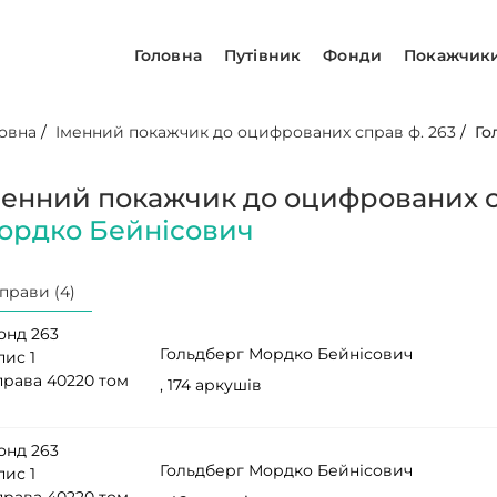
Головна
Путівник
Фонди
Покажчик
овна
/
Іменний покажчик до оцифрованих справ ф. 263
/
Го
менний покажчик до оцифрованих с
ордко Бейнісович
прави (4)
онд 263
Гольдберг Мордко Бейнісович
пис 1
права 40220 том
, 174 аркушів
онд 263
Гольдберг Мордко Бейнісович
пис 1