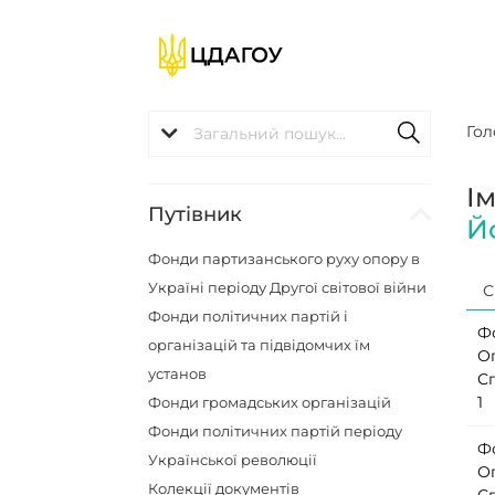
Гол
І
Путівник
Й
Фонди партизанського руху опору в
Україні періоду Другої світової війни
С
Фонди політичних партій і
Ф
організацій та підвідомчих їм
О
установ
С
1
Фонди громадських організацій
Фонди політичних партій періоду
Ф
Української революції
О
Колекції документів