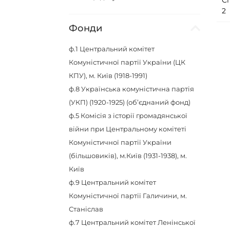
С
2
Фонди
ф.1
Центральний комітет
Комуністичної партії України (ЦК
КПУ), м. Київ (1918-1991)
ф.8
Українська комуністична партія
(УКП) (1920-1925) (об’єднаний фонд)
ф.5
Комісія з історії громадянської
війни при Центральному комітеті
Комуністичної партії України
(більшовиків), м.Київ (1931-1938), м.
Київ
ф.9
Центральний комітет
Комуністичної партії Галичини, м.
Станіслав
ф.7
Центральний комітет Ленінської