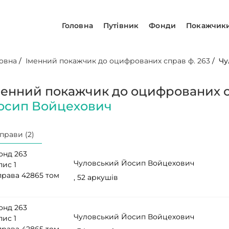
Головна
Путівник
Фонди
Покажчик
овна
/
Іменний покажчик до оцифрованих справ ф. 263
/
Чу
менний покажчик до оцифрованих с
осип Войцехович
прави (2)
онд 263
Чуловський Йосип Войцехович
пис 1
права 42865 том
, 52 аркушів
онд 263
Чуловський Йосип Войцехович
пис 1