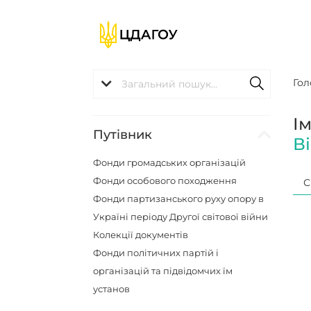
Гол
І
Путівник
В
Фонди громадських організацій
Фонди особового походження
С
Фонди партизанського руху опору в
Україні періоду Другої світової війни
Колекції документів
Фонди політичних партій і
організацій та підвідомчих їм
установ