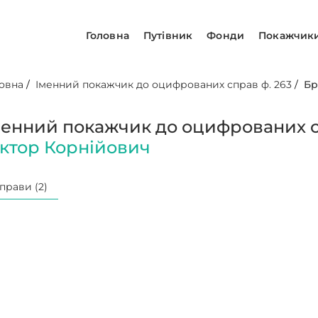
Головна
Путівник
Фонди
Покажчик
овна
/
Іменний покажчик до оцифрованих справ ф. 263
/
Бр
менний покажчик до оцифрованих с
іктор Корнійович
прави (2)