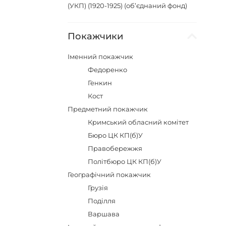
(УКП) (1920-1925) (об’єднаний фонд)
Покажчики
Іменний покажчик
Федоренко
Генкин
Кост
Предметний покажчик
Кримський обласний комітет
Бюро ЦК КП(б)У
Правобережжя
Політбюро ЦК КП(б)У
Географічний покажчик
Грузія
Поділля
Варшава