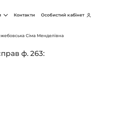
и
Контакти
Особистий кабінет
жебовська Сіма Менделівна
рав ф. 263: