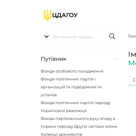
Гол
І
Путівник
М
Фонди особового походження
Фонди політичних партій і
С
організацій та підвідомчих їм
установ
Фонди політичних партій періоду
Української революції
Фонди партизанського руху опору в
Україні періоду Другої світової війни
Колекції документів