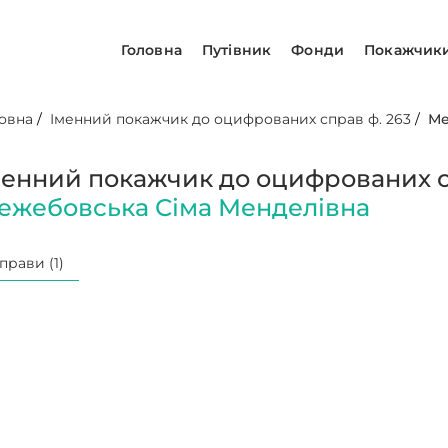
Головна
Путівник
Фонди
Покажчик
овна
/
Іменний покажчик до оцифрованих справ ф. 263
/
Ме
менний покажчик до оцифрованих сп
ежебовська Сіма Менделівна
прави (1)