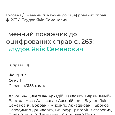
Головна
/
Іменний покажчик до оцифрованих справ
ф. 263
/
Блудов Яків Семенович
Іменний покажчик до
оцифрованих справ ф. 263:
Блудов Яків Семенович
Справи (1)
Фонд 263
Опис 1
Справа 43185 том 4
Альошин-Цикерман Аркадій Павлович, Бервицький-
Варфоломєєв Олександр Арсенійович, Блудов Яків
Семенович, Боровий Михайло Аркадійович, Бронов
Володимир Данилович, Винокур Григорій Лазарович,
Глейх Григорій Давидович, Костецький Петро