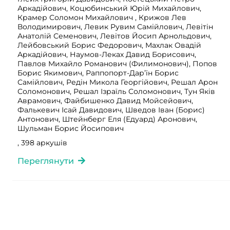
Аркадійович, Коцюбинський Юрій Михайлович,
Крамер Соломон Михайлович , Крижов Лев
Володимирович, Левик Рувим Самійлович, Левітін
Анатолій Семенович, Левітов Йосип Арнольдович,
Лейбовський Борис Федорович, Махлак Овадій
Аркадійович, Наумов-Леках Давид Борисович,
Павлов Михайло Романович (Филимонович), Попов
Борис Якимович, Раппопорт-Дар’їн Борис
Самійлович, Редін Микола Георгійович, Решал Арон
Соломонович, Решал Ізраїль Соломонович, Тун Яків
Аврамович, Файбишенко Давид Мойсейович,
Фалькевич Ісай Давидович, Шведов Іван (Борис)
Антонович, Штейнберг Еля (Едуард) Аронович,
Шульман Борис Йосипович
, 398 аркушів
Переглянути