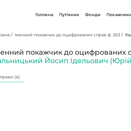
Головна
Путівник
Фонди
Покажчик
овна
/
Іменний покажчик до оцифрованих справ ф. 263
/
Ка
менний покажчик до оцифрованих сп
альницький Йосип Ідельович (Юрі
прави (4)