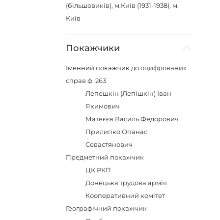
(більшовиків), м.Київ (1931-1938), м.
Київ
Покажчики
Іменний покажчик до оцифрованих
справ ф. 263
Лепешкін (Лепішкін) Іван
Якимович
Матвєєв Василь Федорович
Прилипко Опанас
Севастянович
Предметний покажчик
ЦК РКП
Донецька трудова армія
Кооперативний комітет
Географічний покажчик