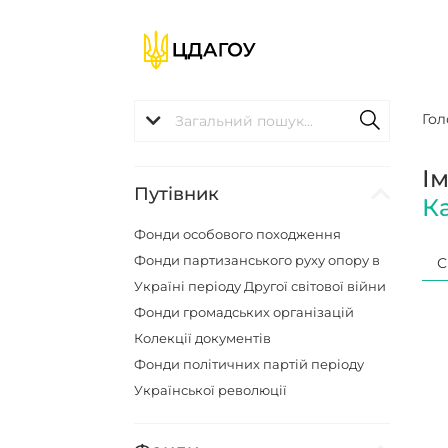
Гол
І
Путівник
К
Фонди особового походження
Фонди партизанського руху опору в
С
Україні періоду Другої світової війни
Фонди громадських організацій
Колекції документів
Фонди політичних партій періоду
Української революції