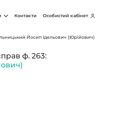
и
Контакти
Особистий кабінет
льницький Йосип Ідельович (Юрійович)
рав ф. 263:
йович)