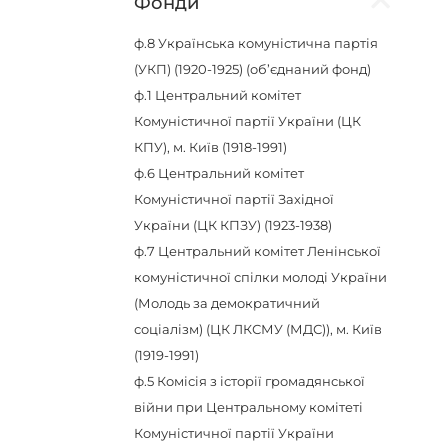
Фонди
ф.8
Українська комуністична партія
(УКП) (1920-1925) (об’єднаний фонд)
ф.1
Центральний комітет
Комуністичної партії України (ЦК
КПУ), м. Київ (1918-1991)
ф.6
Центральний комітет
Комуністичної партії Західної
України (ЦК КПЗУ) (1923-1938)
ф.7
Центральний комітет Ленінської
комуністичної спілки молоді України
(Молодь за демократичний
соціалізм) (ЦК ЛКСМУ (МДС)), м. Київ
(1919-1991)
ф.5
Комісія з історії громадянської
війни при Центральному комітеті
Комуністичної партії України