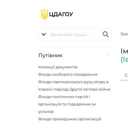
Гол
І
Путівник
(
Колекції документів
Фонди особового походження
С
Фонди партизанського руху опору в
Україні періоду Другої світової війни
Фонди політичних партій і
організацій та підвідомчих їм
установ
Фонди громадських організацій