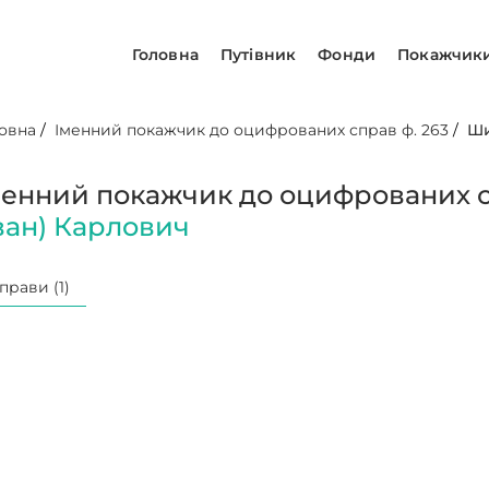
Головна
Путівник
Фонди
Покажчик
овна
/
Іменний покажчик до оцифрованих справ ф. 263
/
Ши
менний покажчик до оцифрованих с
Іван) Карлович
прави (1)