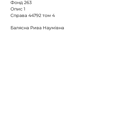
Фонд 263
Опис 1
Справа 44792 том 4
Балясна Рива Наумівна
, 125 аркушів
Переглянути
Фонд 263
Опис 1
Справа 44792 том 5
Балясна Рива Наумівна
, 290 аркушів
Переглянути
Фонд 263
Опис 1