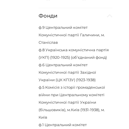
Фонди
ф.9
Центральний комітет
Комуністичної партії Галичини, м.
Станіслав
ф.8
Українська комуністична партія
(УКП) (1920-1925) (об’єднаний фонд)
ф.6
Центральний комітет
Комуністичної партії Західної
України (ЦК КПЗУ) (1923-1938)
ф.5
Комісія з історії громадянської
війни при Центральному комітеті
Комуністичної партії України
(більшовиків), м.Київ (1931-1938), м.
Київ
ф.1
Центральний комітет