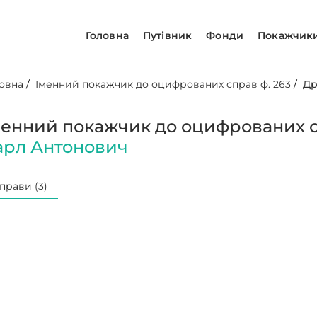
Головна
Путівник
Фонди
Покажчик
овна
/
Іменний покажчик до оцифрованих справ ф. 263
/
Др
менний покажчик до оцифрованих с
арл Антонович
прави (3)