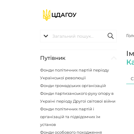
Гол
І
Путівник
К
Фонди політичних партій періоду
Української революції
С
Фонди громадських організацій
Фонди партизанського руху опору в
Україні періоду Другої світової війни
Фонди політичних партій і
організацій та підвідомчих їм
установ
Фонди особового походження