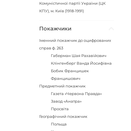
Комуністичної партії України (ЦК
КПУ), м. Київ (1918-1991)
Покажчики
Іменний покажчик до оцифрованих
справ ф. 263
Габерман Шая Рахавійович
Клінгенберг Ванда Йосифівна
Бобик Францишек
Францишович
Предметний покажчик
Газета «Червона Правда»
Завод «Анатра»
Просвіта
Географічний покажчик
Польща