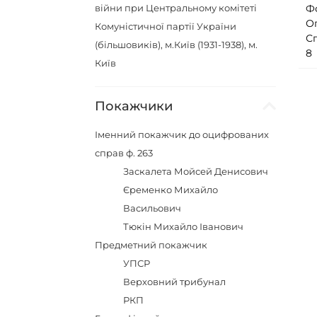
війни при Центральному комітеті
Ф
О
Комуністичної партії України
С
(більшовиків), м.Київ (1931-1938), м.
8
Київ
Покажчики
Іменний покажчик до оцифрованих
справ ф. 263
Заскалета Мойсей Денисович
Єременко Михайло
Васильович
Тюкін Михайло Іванович
Предметний покажчик
УПСР
Верховний трибунал
РКП