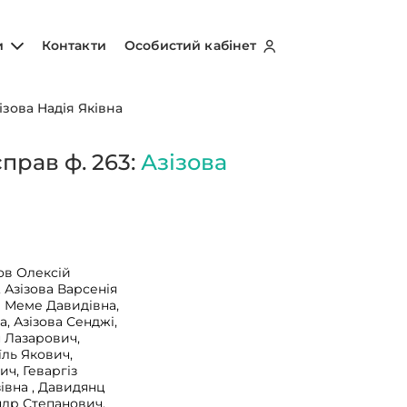
и
Контакти
Особистий кабінет
ізова Надія Яківна
прав ф. 263:
Азізова
зов Олексій
, Азізова Варсенія
ва Меме Давидівна,
а, Азізова Сенджі,
н Лазарович,
їль Якович,
ич, Геваргіз
зівна , Давидянц
ндр Степанович,