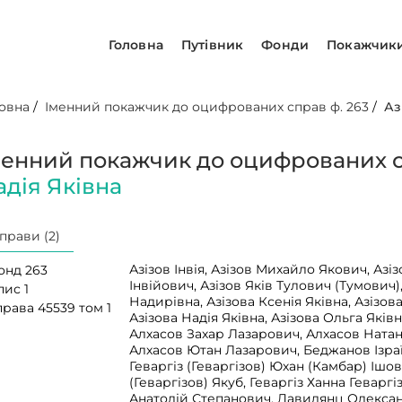
Головна
Путівник
Фонди
Покажчик
овна
/
Іменний покажчик до оцифрованих справ ф. 263
/
Аз
менний покажчик до оцифрованих с
адія Яківна
прави (2)
Азізов Інвія, Азізов Михайло Якович, Азі
онд 263
Інвійович, Азізов Яків Тулович (Тумович)
пис 1
Надирівна, Азізова Ксенія Яківна, Азізо
рава 45539 том 1
Азізова Надія Яківна, Азізова Ольга Яківн
Алхасов Захар Лазарович, Алхасов Ната
Алхасов Ютан Лазарович, Беджанов Ізра
Геваргіз (Геваргізов) Юхан (Камбар) Ішов
(Геваргізов) Якуб, Геваргіз Ханна Геваргі
Анатолій Степанович, Давидянц Олекса