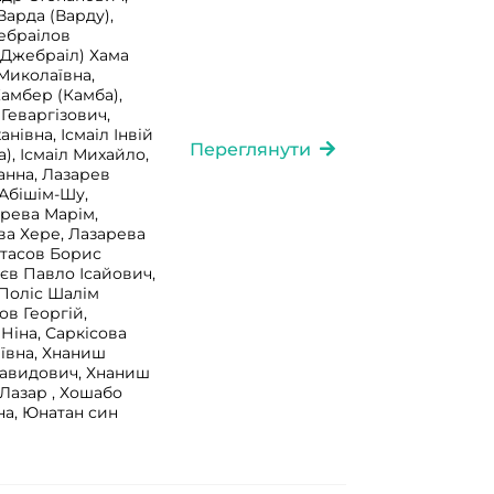
арда (Варду),
ебраілов
(Джебраіл) Хама
Миколаївна,
Камбер (Камба),
Геваргізович,
нівна, Ісмаіл Інвій
Переглянути
а), Ісмаіл Михайло,
Ханна, Лазарев
 Абішім-Шу,
рева Марім,
ва Хере, Лазарева
атасов Борис
аєв Павло Ісайович,
 Поліс Шалім
ов Георгій,
Ніна, Саркісова
іївна, Хнаниш
Давидович, Хнаниш
Лазар , Хошабо
на, Юнатан син