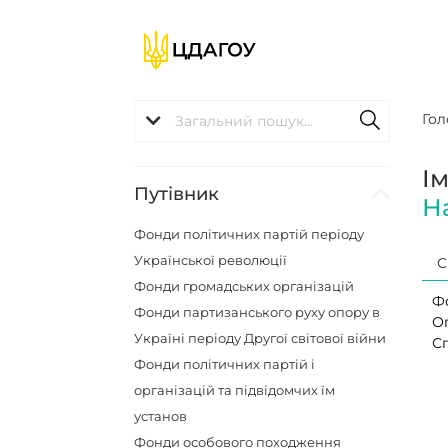
Гол
І
Путівник
Н
Фонди політичних партій періоду
Української революції
С
Фонди громадських організацій
Ф
Фонди партизанського руху опору в
О
Україні періоду Другої світової війни
Сп
Фонди політичних партій і
організацій та підвідомчих їм
установ
Фонди особового походження