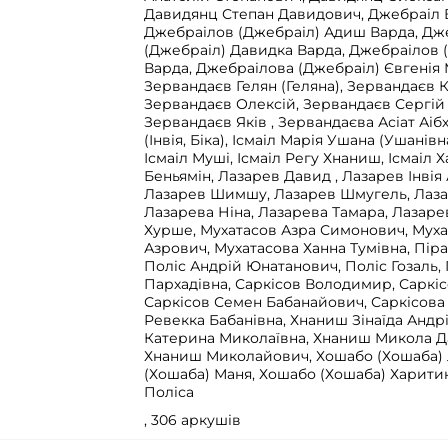
Давидянц Степан Давидович, Джебраіл В
Джебраілов (Джебраіл) Адиш Варда, Дж
(Джебраіл) Давидка Варда, Джебраілов 
Варда, Джебраілова (Джебраіл) Євгенія 
Зервандаєв Гелян (Геляна), Зервандаєв 
Зервандаєв Олексій, Зервандаєв Сергій 
Зервандаєв Яків , Зервандаєва Асіат Аібха
(Інвія, Біка), Ісмаіл Марія Ушана (Ушанівн
Ісмаіл Муші, Ісмаіл Регу Хнаниш, Ісмаіл 
Беньямін, Лазарев Давид , Лазарев Інвія
Лазарев Шимшу, Лазарев Шмугель, Лаза
Лазарева Ніна, Лазарева Тамара, Лазаре
Хурше, Мухатасов Азра Симонович, Мух
Азрович, Мухатасова Ханна Тумівна, Пір
Поліс Андрій Юнатанович, Поліс Гозаль,
Пархадівна, Саркісов Володимир, Саркіс
Саркісов Семен Бабанайович, Саркісова 
Ревекка Бабанівна, Хнаниш Зінаїда Андр
Катерина Миколаївна, Хнаниш Микола 
Хнаниш Миколайович, Хошабо (Хошаба) 
(Хошаба) Маня, Хошабо (Хошаба) Харити
Поліса
, 306 аркушів