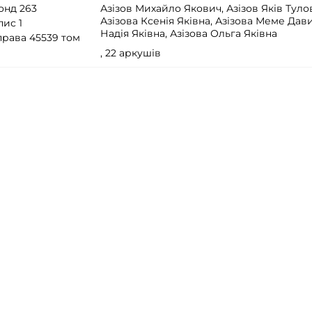
онд 263
Азізов Михайло Якович, Азізов Яків Туло
Азізова Ксенія Яківна, Азізова Меме Дави
пис 1
Надія Яківна, Азізова Ольга Яківна
права 45539 том
, 22 аркушів