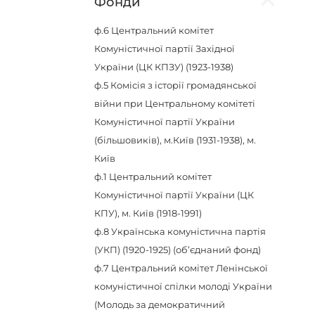
Фонди
ф.6
Центральний комітет
Комуністичної партії Західної
України (ЦК КПЗУ) (1923-1938)
ф.5
Комісія з історії громадянської
війни при Центральному комітеті
Комуністичної партії України
(більшовиків), м.Київ (1931-1938), м.
Київ
ф.1
Центральний комітет
Комуністичної партії України (ЦК
КПУ), м. Київ (1918-1991)
ф.8
Українська комуністична партія
(УКП) (1920-1925) (об’єднаний фонд)
ф.7
Центральний комітет Ленінської
комуністичної спілки молоді України
(Молодь за демократичний