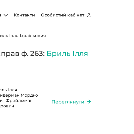
и
Контакти
Особистий кабінет
иль Ілля Ізраїльович
прав ф. 263:
Бриль Ілля
ль Ілля
Ліндерман Мордко
ч, Фрейліхман
Переглянути
орович