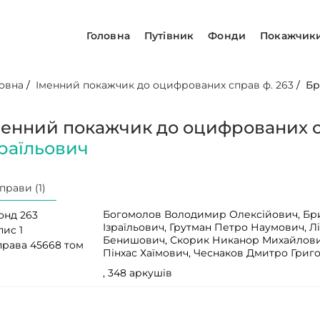
Головна
Путівник
Фонди
Покажчик
овна
/
Іменний покажчик до оцифрованих справ ф. 263
/
Бр
менний покажчик до оцифрованих с
зраїльович
прави (1)
Богомолов Володимир Олексійович, Бри
онд 263
Ізраїльович, Грутман Петро Наумович, 
пис 1
Бенишович, Скорик Никанор Михайлови
права 45668 том
Пінхас Хаїмович, Чеснаков Дмитро Григ
, 348 аркушів