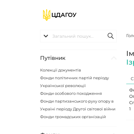
Гол
І
Путівник
І
Колекції документів
Фонди політичних партій періоду
С
Української революції
Ф
Фонди особового походження
О
Фонди партизанського руху опору в
С
1
Україні періоду Другої світової війни
Фонди громадських організацій