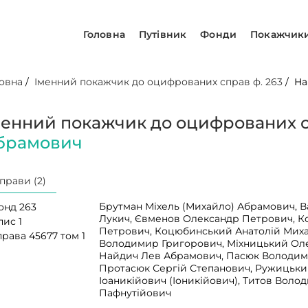
Головна
Путівник
Фонди
Покажчик
овна
/
Іменний покажчик до оцифрованих справ ф. 263
/
На
менний покажчик до оцифрованих с
брамович
прави (2)
Брутман Міхель (Михайло) Абрамович, В
онд 263
Лукич, Євменов Олександр Петрович, 
пис 1
Петрович, Коцюбинський Анатолій Мих
рава 45677 том 1
Володимир Григорович, Міхницький Оле
Найдич Лев Абрамович, Пасюк Володим
Протасюк Сергій Степанович, Ружицьки
Іоаникійович (Іоникійович), Титов Воло
Пафнутійович