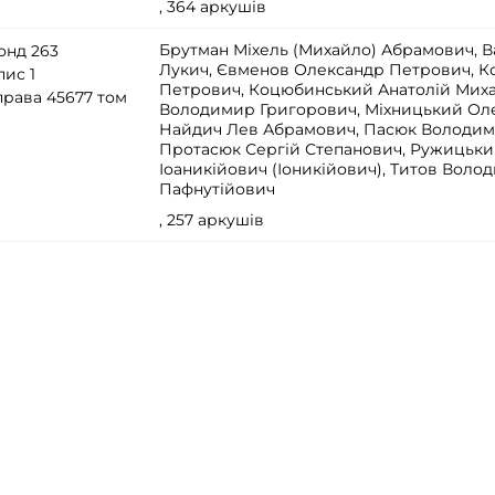
, 364 аркушів
Брутман Міхель (Михайло) Абрамович, В
онд 263
Лукич, Євменов Олександр Петрович, 
пис 1
Петрович, Коцюбинський Анатолій Мих
права 45677 том
Володимир Григорович, Міхницький Оле
Найдич Лев Абрамович, Пасюк Володим
Протасюк Сергій Степанович, Ружицьки
Іоаникійович (Іоникійович), Титов Воло
Пафнутійович
, 257 аркушів