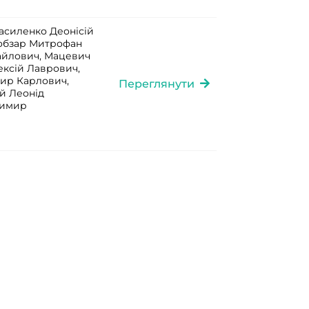
асиленко Деонісій
Кобзар Митрофан
айлович, Мацевич
ксій Лаврович,
ир Карлович,
Переглянути
й Леонід
димир