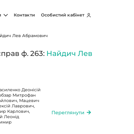
и
Контакти
Особистий кабінет
йдич Лев Абрамович
прав ф. 263:
Найдич Лев
асиленко Деонісій
Кобзар Митрофан
айлович, Мацевич
ксій Лаврович,
ир Карлович,
Переглянути
й Леонід
димир