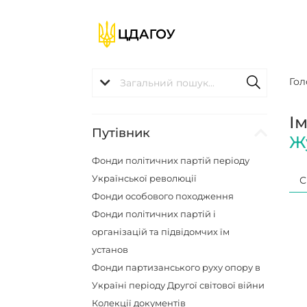
Гол
І
Путівник
Ж
Фонди політичних партій періоду
Української революції
С
Фонди особового походження
Фонди політичних партій і
організацій та підвідомчих їм
установ
Фонди партизанського руху опору в
Україні періоду Другої світової війни
Колекції документів