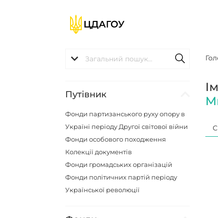
Гол
І
Путівник
М
Фонди партизанського руху опору в
Україні періоду Другої світової війни
С
Фонди особового походження
Колекції документів
Фонди громадських організацій
Фонди політичних партій періоду
Української революції