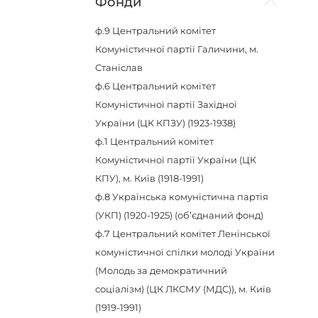
Фонди
ф.9
Центральний комітет
Комуністичної партії Галичини, м.
Станіслав
ф.6
Центральний комітет
Комуністичної партії Західної
України (ЦК КПЗУ) (1923-1938)
ф.1
Центральний комітет
Комуністичної партії України (ЦК
КПУ), м. Київ (1918-1991)
ф.8
Українська комуністична партія
(УКП) (1920-1925) (об’єднаний фонд)
ф.7
Центральний комітет Ленінської
комуністичної спілки молоді України
(Молодь за демократичний
соціалізм) (ЦК ЛКСМУ (МДС)), м. Київ
(1919-1991)