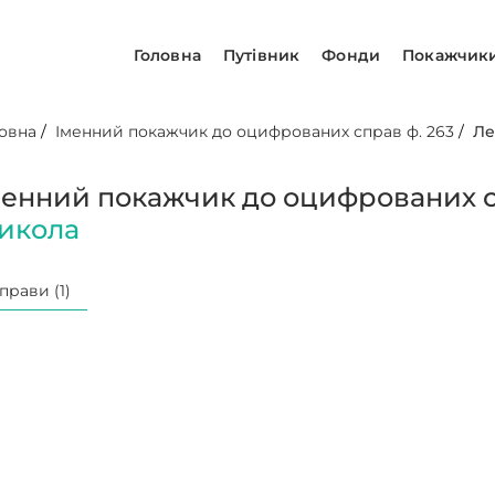
Головна
Путівник
Фонди
Покажчик
овна
/
Іменний покажчик до оцифрованих справ ф. 263
/
Ле
менний покажчик до оцифрованих с
икола
прави (1)