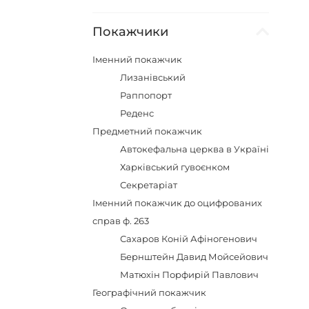
Покажчики
Іменний покажчик
Лизанівський
Раппопорт
Реденс
Предметний покажчик
Автокефальна церква в Україні
Харківський гувоєнком
Секретаріат
Іменний покажчик до оцифрованих
справ ф. 263
Сахаров Коній Афіногенович
Бернштейн Давид Мойсейович
Матюхін Порфирій Павлович
Географічний покажчик