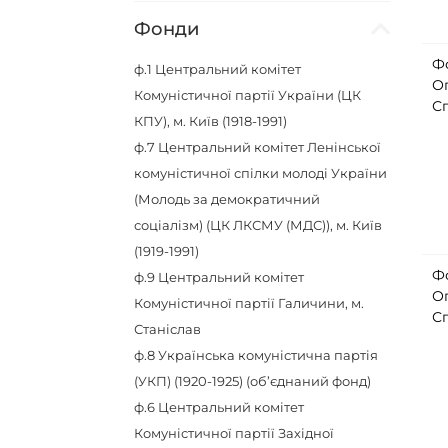
Фонди
Ф
ф.1
Центральний комітет
О
Комуністичної партії України (ЦК
Сп
КПУ), м. Київ (1918-1991)
ф.7
Центральний комітет Ленінської
комуністичної спілки молоді України
(Молодь за демократичний
соціалізм) (ЦК ЛКСМУ (МДС)), м. Київ
(1919-1991)
Ф
ф.9
Центральний комітет
О
Комуністичної партії Галичини, м.
Сп
Станіслав
ф.8
Українська комуністична партія
(УКП) (1920-1925) (об’єднаний фонд)
ф.6
Центральний комітет
Комуністичної партії Західної