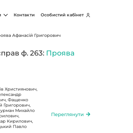
и
Контакти
Особистий кабінет
оява Афанасій Григорович
прав ф. 263:
Проява
ів Християнович,
Олександр
ич, Фащенко
й Григорович,
Фурман Михайло
Переглянути
рилович,
хар Кирилович,
цький Павло