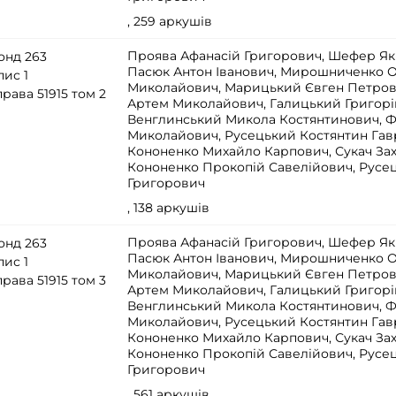
, 259 аркушів
Проява Афанасій Григорович, Шефер Як
онд 263
Пасюк Антон Іванович, Мирошниченко 
пис 1
Миколайович, Марицький Євген Петров
рава 51915 том 2
Артем Миколайович, Галицький Григорі
Венглинський Микола Костянтинович, 
Миколайович, Русецький Костянтин Гав
Кононенко Михайло Карпович, Сукач За
Кононенко Прокопій Савелійович, Русе
Григорович
, 138 аркушів
Проява Афанасій Григорович, Шефер Як
онд 263
Пасюк Антон Іванович, Мирошниченко 
пис 1
Миколайович, Марицький Євген Петров
рава 51915 том 3
Артем Миколайович, Галицький Григорі
Венглинський Микола Костянтинович, 
Миколайович, Русецький Костянтин Гав
Кононенко Михайло Карпович, Сукач За
Кононенко Прокопій Савелійович, Русе
Григорович
, 561 аркушів