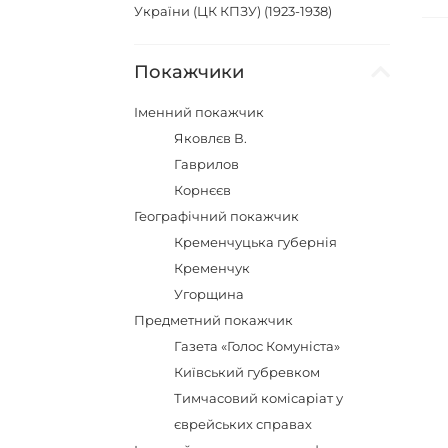
України (ЦК КПЗУ) (1923-1938)
Покажчики
Іменний покажчик
Яковлєв В.
Гаврилов
Корнєєв
Географічний покажчик
Кременчуцька губернія
Кременчук
Угорщина
Предметний покажчик
Газета «Голос Комуніста»
Київський губревком
Тимчасовий комісаріат у
єврейських справах