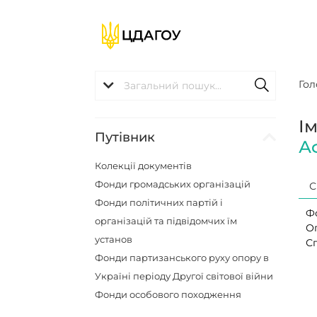
Гол
І
Путівник
А
Колекції документів
Фонди громадських організацій
С
Фонди політичних партій і
Ф
організацій та підвідомчих їм
О
установ
Сп
Фонди партизанського руху опору в
Україні періоду Другої світової війни
Фонди особового походження