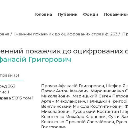
Головна
Путівник
Фонди
Покажчик
овна
/
Іменний покажчик до оцифрованих справ ф. 263
/
Пр
менний покажчик до оцифрованих с
фанасій Григорович
прави (3)
Проява Афанасій Григорович, Шефер Як
онд 263
Пасюк Антон Іванович, Мирошниченко 
пис 1
Миколайович, Марицький Євген Петров
рава 51915 том 1
Артем Миколайович, Галицький Григорі
Венглинський Микола Костянтинович, 
Миколайович, Русецький Костянтин Гав
Кононенко Михайло Карпович, Сукач За
Кононенко Прокопій Савелійович, Русе
Григорович