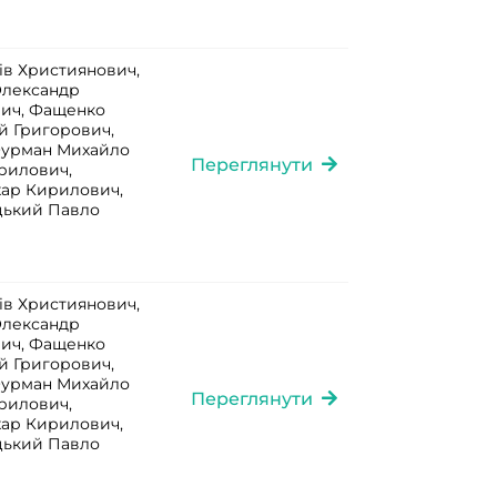
ів Християнович,
Олександр
ич, Фащенко
й Григорович,
Фурман Михайло
Переглянути
рилович,
хар Кирилович,
цький Павло
ів Християнович,
Олександр
ич, Фащенко
й Григорович,
Фурман Михайло
Переглянути
рилович,
хар Кирилович,
цький Павло