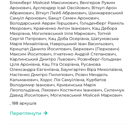
Блюмберг Мойсей Максимович, Венгеров Рувим
Аронович, Ауслендер Ісай Овсійович, Віткуп Арон
Абрамович, Віткуп Лейб Абрамович, Шинкаревський
Самуїл Аронович, Бакшт Семен Аронович,
Володарський Аврам Гершович, Гольденберг Рахміль
Меєрович, Кравченко Антон Іванович, Кац Дебора
Меєрівна, Могилевський Ілля Маркович, Топчій
Сергій Петрович, Кац Доба Осерівна, Шатуновська
Марія Михайлівна, Навроцький Іван Васильович,
Криштал Данило Йосипович, Беркович (Перкович)
Максим Йосипович, Ігнатенко Андрій Степанович,
Карлинський Дмитро Львович, Розенберг-Гольдман
Ціля Аронівна, Кац Гіта Осерівна, Русанова
Олександра Євгеніївна, Баумгартен Віра Миколаївна,
Настенко Дмитро Пилипович, Розен Мендель
Кальманович, Ходос Лія Самуїлівна, Курбатов
Володимир Іванович, Кривинська Марія
Леопольдівна, Ляхович Костянтин Іванович, Силенчук
Давид Йосипович, Могилевський Мойсей Маркович
, 188 аркушів
Переглянути