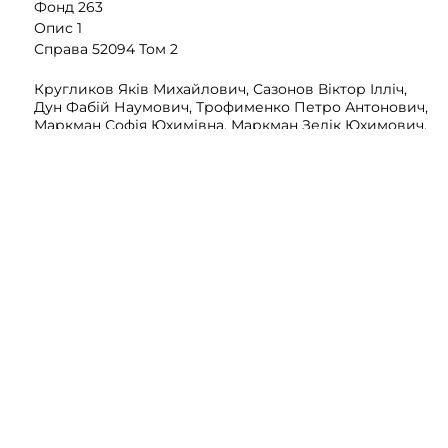
Фонд 263
Опис 1
Справа 52094 Том 2
Кругликов Яків Михайлович, Сазонов Віктор Ілліч,
Дун Фабій Наумович, Трофименко Петро Антонович,
Маркман Софія Юхимівна, Маркман Зелік Юхимович,
Блюмберг Мойсей Максимович, Венгеров Рувим
Аронович, Ауслендер Ісай Овсійович, Віткуп Арон
Абрамович, Віткуп Лейб Абрамович, Шинкаревський
Самуїл Аронович, Бакшт Семен Аронович,
Володарський Аврам Гершович, Гольденберг Рахміль
Меєрович, Кравченко Антон Іванович, Кац Дебора
Меєрівна, Могилевський Ілля Маркович, Топчій
Сергій Петрович, Кац Доба Осерівна, Шатуновська
Марія Михайлівна, Навроцький Іван Васильович,
Криштал Данило Йосипович, Беркович (Перкович)
Максим Йосипович, Ігнатенко Андрій Степанович,
Карлинський Дмитро Львович, Розенберг-Гольдман
Ціля Аронівна, Кац Гіта Осерівна, Русанова
Олександра Євгеніївна, Баумгартен Віра Миколаївна,
Настенко Дмитро Пилипович, Розен Мендель
Кальманович, Ходос Лія Самуїлівна, Курбатов
Володимир Іванович, Кривинська Марія