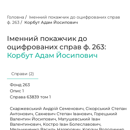
Головна
/
Іменний покажчик до оцифрованих справ
ф. 263
/
Корбут Адам Йосипович
Іменний покажчик до
оцифрованих справ ф. 263:
Корбут Адам Йосипович
Справи (2)
Фонд 263
Опис 1
Справа 63839 том 1
Скаржевський Андрій Семенович, Сікорський Степан
Антонович, Сахневич Степан Іванович, Горецький
Валентин Йосипович, Матушевський Іван
Валентинович, Костро Іван Болеславович,
Мельниченко Василь Назарович, Корзун Володимир