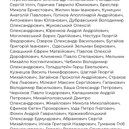
Сергій Ілліч, Горичев Гаврило Юхимович, Бреслер
Микола Ернестович, Жилин Іван Іванович, Куницин
Анатолій Павлович, Голіков Аполлінарій Андрійович,
Антоневич Іван Юліанович, Дубравський Володимир
Олександрович, Жуковський Олексій
Олександрович, Юренков Андрій Андрійович,
Могилевський Борис Гдалійович, Нестурх Георгій
Федорович, Озеров Олександр Васильович, Бугайов
Григорій Іванович , Одеський Зельман Беркович,
Сахацький Єфрем Матвійович, Павлов Олексій
Дорофійович, Клименко Павло Степанович, Мельник
Михайло Костянтинович, Чебикін Володимир
Олександрович, Гольдштейн Герш Евельович,
Кузнецов Василь Никифорович, Шаглай Георгій
Михайлович, Загайнов Прокопій Андрійович, Страхов
Лев Львович, Мілеант Максим Сергійович, Гапанович
Володимир Васильович, Баша Олександр Петрович,
Черніков Павло Ісидорович, Калашников Андрій
Петрович, Михайлоловський Дмитро
Олександрович, Жмайлович Микола Миколайович,
Єфимов Євген Прохорович, Іода Петро Гнатович,
Фомін Андрій Гаврилович, Крживоблоцький
Олександр Едмундович, Абрамович Сергій
Михайлович, Ілічов Григорій Назарович, Туманов Гліб