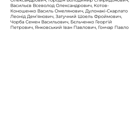
Олександрович, Городін Володимир Спиридонович,
Васильєв Всеволод Олександрович, Котов-
Коношенко Василь Омелянович, Дулонакі-Скарлато
Леонід Дем’янович, Затучний Шоель Фроймович,
Чорба Семен Васильович, Бєльченко Георгій
Петрович, Янковський Іван Павлович, Гончар Павло
Юхимович, Виноградов Леонід Олексійович,
Корнейчук Костянтин Матвійович, Сарафанов Василь
Давидович, Биков Володимир Григорович,
Кошницький Олександр Мойсейович, Шведов Федір
Ілліч, Вишневський Володимир Васильович, Бадюл
Андрій Пилипович, Бондар Омелян Федорович,
Мастикін Андрій Степанович, Аршун Микола
Федорович, Бантиш Віктор Олександрович,
Горжозовський Володимир Андрійович, Бобир
Олександр Олександрович, Митрофанов Дмитро
Григорович, Жубржицький Іван Іванович, Козинов
Андрій Васильович, Баліхов Леонід Михайлович,
Творогов Володимир Михайлович, Лисий Шулім
Мотельович, Куликов Максим Сергійович, Сулевич
Микола Миколайович, Черніговцев Олександр
Миколайович, Анимєлов Микола Йосипович, Марков
Василь Васильович, Бурляй Іван Якович, Вольгрот
Фердинанд Йосипович, Турчак-Плона Федір
Степанович, Житецький Леонід Семенович, Чиженко