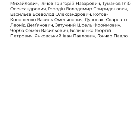
Михайлович, Ілічов Григорій Назарович, Туманов Гліб
Олександрович, Городін Володимир Спиридонович,
Васильєв Всеволод Олександрович, Котов-
Коношенко Василь Омелянович, Дулонакі-Скарлато
Леонід Дем’янович, Затучний Шоель Фроймович,
Чорба Семен Васильович, Бєльченко Георгій
Петрович, Янковський Іван Павлович, Гончар Павло
Юхимович, Виноградов Леонід Олексійович,
Корнейчук Костянтин Матвійович, Сарафанов Василь
Давидович, Биков Володимир Григорович,
Кошницький Олександр Мойсейович, Шведов Федір
Ілліч, Вишневський Володимир Васильович, Бадюл
Андрій Пилипович, Бондар Омелян Федорович,
Мастикін Андрій Степанович, Аршун Микола
Федорович, Бантиш Віктор Олександрович,
Горжозовський Володимир Андрійович, Бобир
Олександр Олександрович, Митрофанов Дмитро
Григорович, Жубржицький Іван Іванович, Козинов
Андрій Васильович, Баліхов Леонід Михайлович,
Творогов Володимир Михайлович, Лисий Шулім
Мотельович, Куликов Максим Сергійович, Сулевич
Микола Миколайович, Черніговцев Олександр
Миколайович, Анимєлов Микола Йосипович, Марков
Василь Васильович, Бурляй Іван Якович, Вольгрот
Фердинанд Йосипович, Турчак-Плона Федір