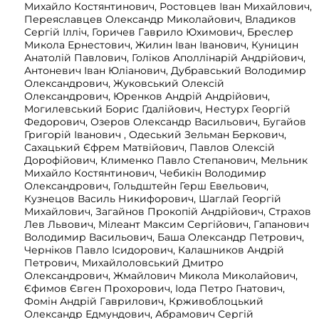
Михайло Костянтинович, Ростовцев Іван Михайлович,
Переяславцев Олександр Миколайович, Владиков
Сергій Ілліч, Горичев Гаврило Юхимович, Бреслер
Микола Ернестович, Жилин Іван Іванович, Куницин
Анатолій Павлович, Голіков Аполлінарій Андрійович,
Антоневич Іван Юліанович, Дубравський Володимир
Олександрович, Жуковський Олексій
Олександрович, Юренков Андрій Андрійович,
Могилевський Борис Гдалійович, Нестурх Георгій
Федорович, Озеров Олександр Васильович, Бугайов
Григорій Іванович , Одеський Зельман Беркович,
Сахацький Єфрем Матвійович, Павлов Олексій
Дорофійович, Клименко Павло Степанович, Мельник
Михайло Костянтинович, Чебикін Володимир
Олександрович, Гольдштейн Герш Евельович,
Кузнецов Василь Никифорович, Шаглай Георгій
Михайлович, Загайнов Прокопій Андрійович, Страхов
Лев Львович, Мілеант Максим Сергійович, Гапанович
Володимир Васильович, Баша Олександр Петрович,
Черніков Павло Ісидорович, Калашников Андрій
Петрович, Михайлоловський Дмитро
Олександрович, Жмайлович Микола Миколайович,
Єфимов Євген Прохорович, Іода Петро Гнатович,
Фомін Андрій Гаврилович, Крживоблоцький
Олександр Едмундович, Абрамович Сергій