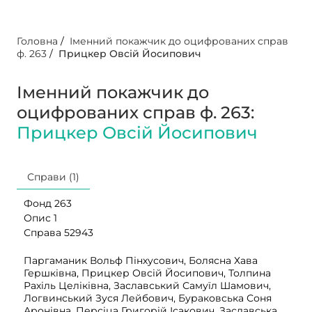
Головна
/
Іменний покажчик до оцифрованих справ
ф. 263
/
Прицкер Овсій Йосипович
Іменний покажчик до
оцифрованих справ ф. 263:
Прицкер Овсій Йосипович
Справи (1)
Фонд 263
Опис 1
Справа 52943
Паргаманик Вольф Пінхусович, Болясна Хава
Гершківна, Прицкер Овсій Йосипович, Толпина
Рахіль Целіківна, Заславський Самуїл Шамович,
Логвинський Зуся Лейбович, Бураковська Соня
Аронівна, Персіца Григорій Ісакович, Заславська