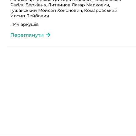
Рахіль Берківна, Литвинов Лазар Маркович,
Гушанський Мойсей Хононович, Комаровський
Йосип Лейбович
, 144 аркушів
Переглянути