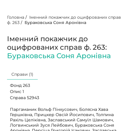
Головна
/
Іменний покажчик до оцифрованих справ
ф. 263
/
Бураковська Соня Аронівна
Іменний покажчик до
оцифрованих справ ф. 263:
Бураковська Соня Аронівна
Справи (1)
Фонд 263
Опис 1
Справа 52943
Паргаманик Вольф Пінхусович, Болясна Хава
Гершківна, Прицкер Овсій Йосипович, Толпина
Рахіль Целіківна, Заславський Самуїл Шамович,
Логвинський Зуся Лейбович, Бураковська Соня
Аронівна, Персіца Григорій Ісакович, Заславська