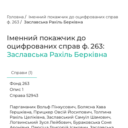
Головна
/
Іменний покажчик до оцифрованих справ
ф. 263
/
Заславська Рахіль Берківна
Іменний покажчик до
оцифрованих справ ф. 263:
Заславська Рахіль Берківна
Справи (1)
Фонд 263
Опис 1
Справа 52943
Паргаманик Вольф Пінхусович, Болясна Хава
Гершківна, Прицкер Овсій Йосипович, Толпина
Рахіль Целіківна, Заславський Самуїл Шамович,
Логвинський Зуся Лейбович, Бураковська Соня
Аронівна, Персіца Григорій Ісакович, Заславська