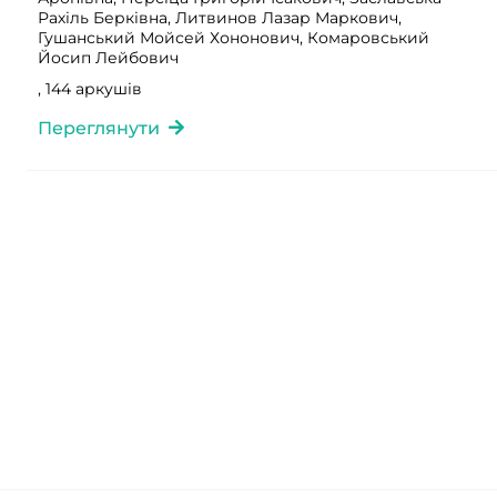
Рахіль Берківна, Литвинов Лазар Маркович,
Гушанський Мойсей Хононович, Комаровський
Йосип Лейбович
, 144 аркушів
Переглянути