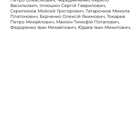
Петро Олексійович, Чередниченко Кирило
Васильович, Іллюшкін Сергій Гаврилович,
Скрипніков Мойсей Григорович, Татарєнков Микола
Платонович, Бєрченко Олексій Якимович, Токарев
Петро Михайлович, Маніхін Тимофій Потапович,
Федоренко Іван Михайлович, Юдаєв Іван Микитович,
Дороганов Микола Сергійович, Межинський Федір
Максимович, Супряга Ярема Гаврилович,
Данилевський Федір Миколайович, Томашевський
Микола, Завода Іван Михайлович, Козьмін (Козмін)
Микола Володимирович, Гамов Михайло Григорович,
Богодушко Микола Антонович, Сазонов Олександр
Миколайович, Єфремов Микола Васильович, Лєгін
Михайло Пилипович, Філіпенко Оким
Олександрович, Блінов Леонід Логінович, Сокол
Михайло Ісидорович, Чаговцев Петро Стефанович,
Бурхановський Юрій Костянтинович, Понтус
Марцелій Владиславович, Степанов Микола
Миколайович, Кобзар Василь Кузьмич, Маркович
Леонід Дмитрович, Жендеринський Сергій
Павлович, Ільїн Микола Тимофійович, Кондаракі
Олександр Костянтинович, Мерчанський Олександр
Михайлович, Циммерман Володимир Юлійович,
Цепушелов Федір Ілліч, Брігіда Йосип Васильович,
Єщенко Кирило Максимович, Кужелєв Йосип