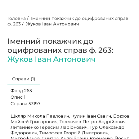
Головна
/
Іменний покажчик до оцифрованих справ
ф. 263
/
Жуков Іван Антонович
Іменний покажчик до
оцифрованих справ ф. 263:
Жуков Іван Антонович
Справи (1)
Фонд 263
Опис 1
Справа 53197
Шкляр Микола Павлович, Кулик Іван Савич, Брєхов
Мойсей Григорович, Толмачев Петро Андрійович,
Литвиненко Герасим Ларіонович, Тур Олександр
Федорович, Тимофєєв Георгій Дмитрович,
Митрофанов Дмитро Андрійович, Єременко Йосип