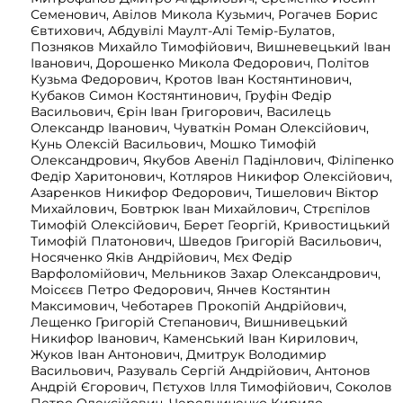
Семенович, Авілов Микола Кузьмич, Рогачев Борис
Євтихович, Абдувілі Маулт-Алі Темір-Булатов,
Позняков Михайло Тимофійович, Вишневецький Іван
Іванович, Дорошенко Микола Федорович, Політов
Кузьма Федорович, Кротов Іван Костянтинович,
Кубаков Симон Костянтинович, Груфін Федір
Васильович, Єрін Іван Григорович, Василець
Олександр Іванович, Чуваткін Роман Олексійович,
Кунь Олексій Васильович, Мошко Тимофій
Олександрович, Якубов Авеніл Падінлович, Філіпенко
Федір Харитонович, Котляров Никифор Олексійович,
Азаренков Никифор Федорович, Тишелович Віктор
Михайлович, Бовтрюк Іван Михайлович, Стрєпілов
Тимофій Олексійович, Берет Георгій, Кривостицький
Тимофій Платонович, Шведов Григорій Васильович,
Носяченко Яків Андрійович, Мєх Федір
Варфоломійович, Мельников Захар Олександрович,
Моісєєв Петро Федорович, Янчев Костянтин
Максимович, Чеботарев Прокопій Андрійович,
Лещенко Григорій Степанович, Вишнивецький
Никифор Іванович, Каменський Іван Кирилович,
Жуков Іван Антонович, Дмитрук Володимир
Васильович, Разуваль Сергій Андрійович, Антонов
Андрій Єгорович, Пєтухов Ілля Тимофійович, Соколов