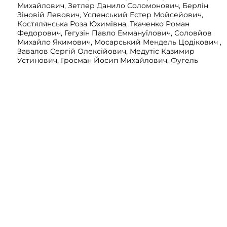
Михайлович, Зетлер Данило Соломонович, Берлін
Зіновій Левович, Успенський Естер Мойсейович,
Костялянська Роза Юхимівна, Ткаченко Роман
Федорович, Гегузін Павло Еммануїлович, Соловйов
Михайло Якимович, Мосарський Мендель Цодікович ,
Завалов Сергій Олексійович, Медутіс Казимир
Устинович, Гросман Йосип Михайлович, Фугель
Максим Іванович, Шнейдер Герш Вульфович,
Камінська Фріда Соломонівна, Йоффе Любов
Михайлівна, Йоффе Міна Михайлівна, Єбіч Естер
Мойсеївна, Успенська Євлампія Яківна, Філатов
Омелян Васильович, Аспіс Афроїм Маркович,
Томашевський Микола Володимирович, Захер-
Крейзель Міра Абрамівна, Булянський Лев Гіселевич
, 312 аркушів
Переглянути
Фонд 263
Опис 1
Справа 53404 том 2