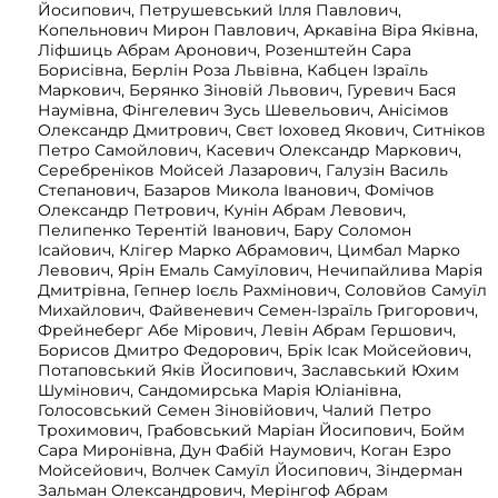
Йосипович, Петрушевський Ілля Павлович,
Копельнович Мирон Павлович, Аркавіна Віра Яківна,
Ліфшиць Абрам Аронович, Розенштейн Сара
Борисівна, Берлін Роза Львівна, Кабцен Ізраїль
Маркович, Берянко Зіновій Львович, Гуревич Бася
Наумівна, Фінгелевич Зусь Шевельович, Анісімов
Олександр Дмитрович, Свєт Іоховед Якович, Ситніков
Петро Самойлович, Касевич Олександр Маркович,
Серебреніков Мойсей Лазарович, Галузін Василь
Степанович, Базаров Микола Іванович, Фомічов
Олександр Петрович, Кунін Абрам Левович,
Пелипенко Терентій Іванович, Бару Соломон
Ісайович, Клігер Марко Абрамович, Цимбал Марко
Левович, Ярін Емаль Самуїлович, Нечипайлива Марія
Дмитрівна, Гепнер Іоєль Рахмінович, Соловйов Самуїл
Михайлович, Файвеневич Семен-Ізраїль Григорович,
Фрейнеберг Абе Мірович, Левін Абрам Гершович,
Борисов Дмитро Федорович, Брік Ісак Мойсейович,
Потаповський Яків Йосипович, Заславський Юхим
Шумінович, Сандомирська Марія Юліанівна,
Голосовський Семен Зіновійович, Чалий Петро
Трохимович, Грабовський Маріан Йосипович, Бойм
Сара Миронівна, Дун Фабій Наумович, Коган Езро
Мойсейович, Волчек Самуїл Йосипович, Зіндерман
Зальман Олександрович, Мерінгоф Абрам