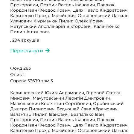
Прохорович, Петрик Василь Іванович, Павлюк-
Кордон Іван Феодосійович, Цвях Павло Кіндратович,
Калитенко Прохір Мокійович, Осташевський Данило
Улянович, Фурманюк Пилип Олексійович,
Нетупський Аполлінарій Вікторович, Калініченко
Пилип Антонович
, 294 аркушів
Переглянути
Фонд 263
Опис 1
Справа 53679 том 3
Калишевський Юхим Аврамович, Горевой Степан
Минович, Мачуговський Леонтій Дмитрович,
Малюшкевич Костянтин Сергійович, Оробинський
Дмитро Пилипович, Бєдношей Сава Абрамович,
Валантир Пилип Іванович, Безпалько Іван
Прохорович, Петрик Василь Іванович, Павлюк-
Кордон Іван Феодосійович, Цвях Павло Кіндратович,
Калитенко Прохір Мокійович, Осташевський Данило