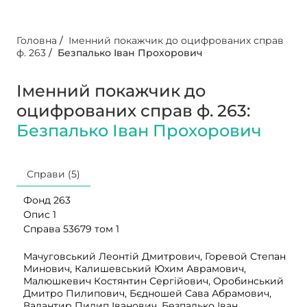
Головна
/
Іменний покажчик до оцифрованих справ
ф. 263
/
Безпалько Іван Прохорович
Іменний покажчик до
оцифрованих справ ф. 263:
Безпалько Іван Прохорович
Справи (5)
Фонд 263
Опис 1
Справа 53679 том 1
Мачуговський Леонтій Дмитрович, Горевой Степан
Минович, Калишевський Юхим Аврамович,
Малюшкевич Костянтин Сергійович, Оробинський
Дмитро Пилипович, Бєдношей Сава Абрамович,
Валантир Пилип Іванович, Безпалько Іван