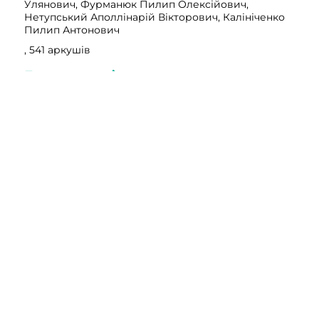
Улянович, Фурманюк Пилип Олексійович,
Нетупський Аполлінарій Вікторович, Калініченко
Пилип Антонович
, 541 аркушів
Переглянути
Фонд 263
Опис 1
Справа 53679 том 4
Калишевський Юхим Аврамович, Горевой Степан
Минович, Мачуговський Леонтій Дмитрович,
Малюшкевич Костянтин Сергійович, Оробинський
Дмитро Пилипович, Бєдношей Сава Абрамович,
Валантир Пилип Іванович, Безпалько Іван
Прохорович, Петрик Василь Іванович, Павлюк-
Кордон Іван Феодосійович, Цвях Павло Кіндратович,
Калитенко Прохір Мокійович, Осташевський Данило
Улянович, Фурманюк Пилип Олексійович,
Нетупський Аполлінарій Вікторович, Калініченко
Пилип Антонович